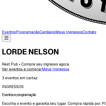
Eventos
Programação
Cardápio
Meus Ingressos
Contato
LORDE NELSON
Rest Pub • Compre seu ingresso agora.
Ver eventos e comprar
Meus Ingressos
3
evento
s
em cartaz
INGRESSOS
Eventos e programação
Escolha o evento e garanta seu lugar. Compra rápida por PI