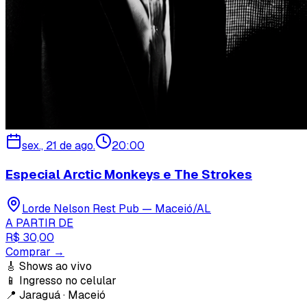
sex., 21 de ago.
20:00
Especial Arctic Monkeys e The Strokes
Lorde Nelson Rest Pub — Maceió/AL
A PARTIR DE
R$ 30,00
Comprar →
🎸
Shows ao vivo
📱
Ingresso no celular
📍
Jaraguá · Maceió