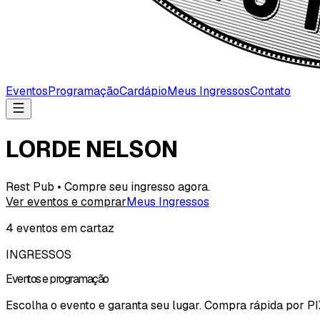
Eventos
Programação
Cardápio
Meus Ingressos
Contato
LORDE NELSON
Rest Pub • Compre seu ingresso agora.
Ver eventos e comprar
Meus Ingressos
4
evento
s
em cartaz
INGRESSOS
Eventos e programação
Escolha o evento e garanta seu lugar. Compra rápida por PI