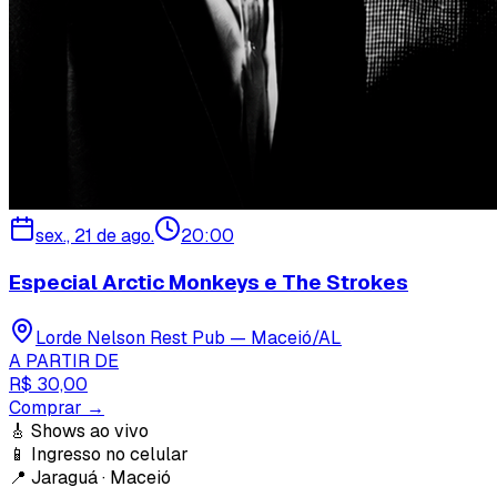
sex., 21 de ago.
20:00
Especial Arctic Monkeys e The Strokes
Lorde Nelson Rest Pub — Maceió/AL
A PARTIR DE
R$ 30,00
Comprar →
🎸
Shows ao vivo
📱
Ingresso no celular
📍
Jaraguá · Maceió